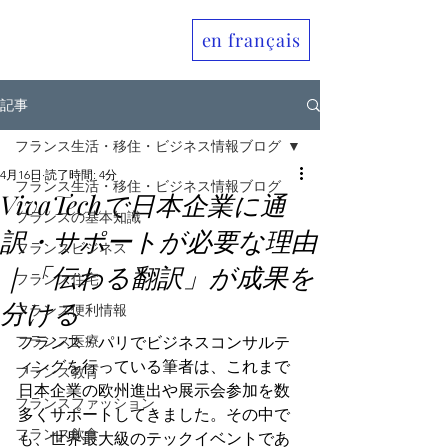
en français
Allo France jp
記事
フランス生活・移住・ビジネス情報ブログ
4月16日
読了時間: 4分
フランス生活・移住・ビジネス情報ブログ
VivaTechで日本企業に通
フランスの基本知識
訳・サポートが必要な理由
フランスビジネス
｜「伝わる翻訳」が成果を
フランス住宅
分ける
フランス便利情報
フランス医療
フランス・パリでビジネスコンサルテ
ィングを行っている筆者は、これまで
フランス教育
日本企業の欧州進出や展示会参加を数
フランスファッション
多くサポートしてきました。その中で
フランス飲食
も、世界最大級のテックイベントであ