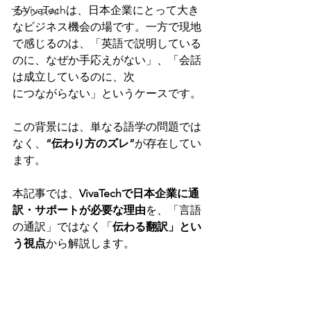
るVivaTechは、日本企業にとって大き
フランスAI
なビジネス機会の場です。一方で現地
で感じるのは、「英語で説明している
のに、なぜか手応えがない」、「会話
は成立しているのに、次
につながらない」というケースです。
この背景には、単なる語学の問題では
なく、
“伝わり方のズレ”
が存在してい
ます。
本記事では、
VivaTechで日本企業に通
訳・サポートが必要な理由
を、「言語
の通訳」ではなく「
伝わる翻訳」とい
う視点
から解説します。