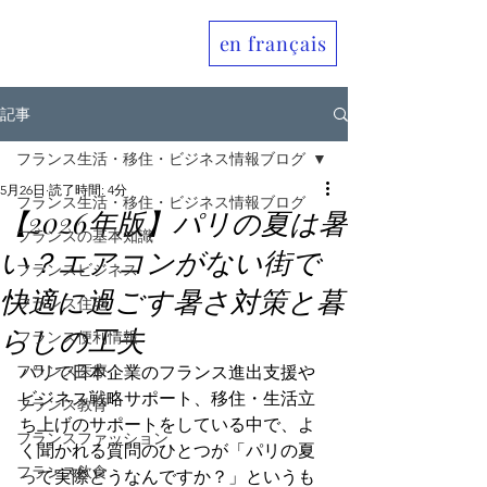
en français
Allo France jp
記事
フランス生活・移住・ビジネス情報ブログ
5月26日
読了時間: 4分
フランス生活・移住・ビジネス情報ブログ
【2026年版】パリの夏は暑
フランスの基本知識
い？エアコンがない街で
フランスビジネス
快適に過ごす暑さ対策と暮
フランス住宅
らしの工夫
フランス便利情報
フランス医療
パリで日本企業のフランス進出支援や
ビジネス戦略サポート、移住・生活立
フランス教育
ち上げのサポートをしている中で、よ
フランスファッション
く聞かれる質問のひとつが「パリの夏
フランス飲食
って実際どうなんですか？」というも