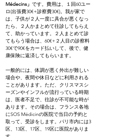
Médecins」
です。費用は、１回60ユー
ロ(出張費30€+診察費30€)。我が家で
は、子供が２人一度に具合が悪くなっ
たら、２人かまとめて往診してもらえ
て、助かっています。２人まとめて診
てもらう場合は、60€+２人目の診察料
30€で90€をカード払いして、後で、健
康保険に返済してもらいます。
一般的には、体調が悪く外出が難しい
場合や、夜間や休日などに利用される
ことがあります。ただ、クリスマスシ
ーズンやインフルが流行っている時期
は、医者不足で、往診が不可能な時が
あります。その場合は、フランス各地
にSOS Médicinの医院で当日の予約と
取って、受診をします。パリ市内には3
区、13区、17区、19区に医院がありま
す。