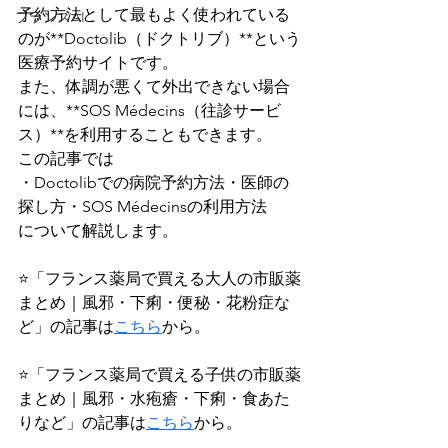
予約方法として最もよく使われている
フランスAI
のが**Doctolib（ドクトリブ）**という
医療予約サイトです。
また、体調が悪くて外出できない場合
には、**SOS Médecins（往診サービ
ス）**を利用することもできます。
この記事では
・Doctolibでの病院予約方法・医師の
探し方・SOS Médecinsの利用方法
について解説します。
⭐️「フランス薬局で買える大人の市販薬
まとめ｜風邪・下痢・便秘・花粉症な
ど」の記事は
こちら
から。
⭐️「フランス薬局で買える子供の市販薬
まとめ｜風邪・水疱瘡・下痢・食あた
りなど」の記事は
こちら
から。