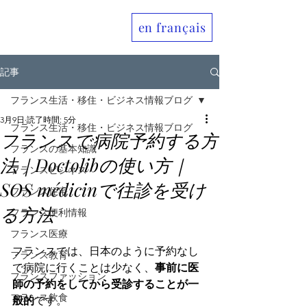
en français
Allo France jp
記事
フランス生活・移住・ビジネス情報ブログ
3月9日
読了時間: 5分
フランス生活・移住・ビジネス情報ブログ
フランスで病院予約する方
フランスの基本知識
法｜Doctolibの使い方｜
フランスビジネス
SOS médicinで往診を受け
フランス住宅
る方法
フランス便利情報
フランス医療
フランスでは、日本のように予約なし
フランス教育
で病院に行くことは少なく、
事前に医
フランスファッション
師の予約をしてから受診することが一
フランス飲食
般的
です。