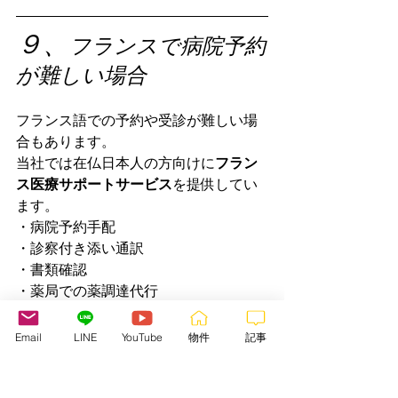
９、
フランスで病院予約
が難しい場合
フランス語での予約や受診が難しい場
合もあります。
当社では在仏日本人の方向けに
フラン
ス医療サポートサービス
を提供してい
ます。
・病院予約手配
・診察付き添い通訳
・書類確認
・薬局での薬調達代行
などをサポートしています。
Email
LINE
YouTube
物件
記事
フランスの病院の通訳、予約手配、付
き添い、薬局での薬の調達代行サービ
スのご依頼は
こちら
から。