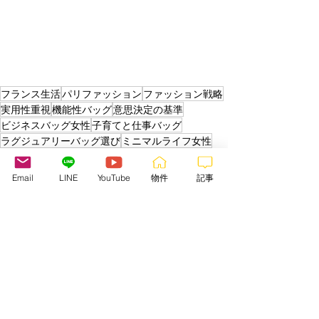
フランス生活
パリファッション
ファッション戦略
実用性重視
機能性バッグ
意思決定の基準
ビジネスバッグ女性
子育てと仕事バッグ
ラグジュアリーバッグ選び
ミニマルライフ女性
女性起業家ライフスタイル
バッグ選び基準
パリ生活ブログ
耐久性バッグ
Email
LINE
YouTube
物件
記事
TPOファッション女性
長く使えるバッグ
日本人女性海外生活
コスパバッグレディース
長期視点の買い物
海外ビジネス女性
日常と仕事の両立
海外起業家
軽いバッグ女性
働き方と持ち物
仕事バッグ選び方
海外生活働く女性
働く女性バッグ
ユニセックスバッグ
投資思考ライフスタイル
パリ在住日本人
フランスビジネス