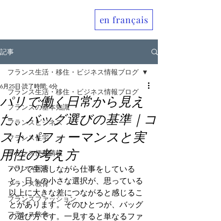
en français
Allo France jp
記事
フランス生活・移住・ビジネス情報ブログ
6月25日
読了時間: 4分
フランス生活・移住・ビジネス情報ブログ
パリで働く日常から見え
フランスの基本知識
た、バッグ選びの基準｜コ
フランスビジネス
ストパフォーマンスと実
フランス住宅
用性の考え方
フランス便利情報
フランス医療
パリで生活しながら仕事をしている
と、日々の小さな選択が、思っている
フランス教育
以上に大きな差につながると感じるこ
フランスファッション
とがあります。そのひとつが、バッグ
フランス飲食
の選び方です。一見すると単なるファ