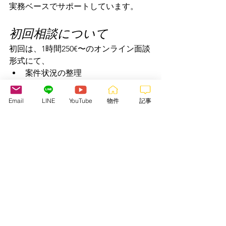
実務ベースでサポートしています。
初回相談について
初回は、1時間250€〜のオンライン面談
形式にて、
案件状況の整理
リスクポイントの確認
必要な専門家の整理
Email
LINE
YouTube
物件
記事
フランス側との進め方
などを事前のヒアリングシートのご記
入いただき、面談で整理します。
その後、継続支援(具体的なロードマッ
プ作成、フランス会社設立、物件取得
などのサポート支援、プロジェクト管
理)が必要な場合は、プロジェクト内
容・規模・支援範囲に応じて、個別お
見積もり形式でご提案しています。