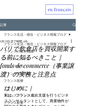
en français
Allo France jp
記事
フランス生活・移住・ビジネス情報ブログ
5月19日
読了時間: 6分
フランス生活・移住・ビジネス情報ブログ
パリで飲食店を買収開業す
フランスの基本知識
る前に知るべきこと｜
フランスビジネス
fonds de commerce（事業譲
フランス住宅
渡）の実務と注意点
フランス便利情報
フランス医療
はじめに｜
フランス教育
私は、フランス進出支援を行うビジネ
フランスファッション
スコンサルタントとして、商業物件が
フランス飲食