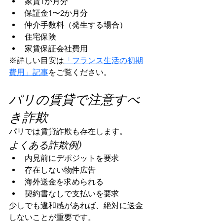
家賃1か月分
保証金1〜2か月分
仲介手数料（発生する場合）
住宅保険
家賃保証会社費用
※詳しい目安は
「フランス生活の初期
費用」記事
をご覧ください。
パリの賃貸で注意すべ
き詐欺
パリでは賃貸詐欺も存在します。
よくある詐欺例) 
内見前にデポジットを要求
存在しない物件広告
海外送金を求められる
契約書なしで支払いを要求
少しでも違和感があれば、絶対に送金
しないことが重要です。