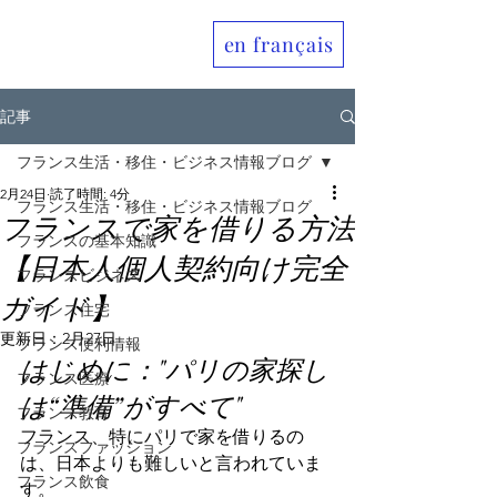
en français
Allo France jp
記事
フランス生活・移住・ビジネス情報ブログ
2月24日
読了時間: 4分
フランス生活・移住・ビジネス情報ブログ
フランスで家を借りる方法
フランスの基本知識
【日本人個人契約向け完全
フランスビジネス
ガイド】
フランス住宅
更新日：
2月27日
フランス便利情報
はじめに："パリの家探し
フランス医療
は“準備”がすべて"
フランス教育
フランス、特にパリで家を借りるの
フランスファッション
は、日本よりも難しいと言われていま
フランス飲食
す。