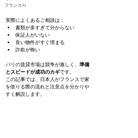
フランスAI
フランスで家を借りる方法｜日本人個
人契約向け賃貸ガイド
実際によくあるご相談は：
書類が多すぎて分からない
保証人がいない
良い物件がすぐ埋まる
詐欺が怖い
パリの賃貸市場は競争が激しく、
準備
とスピードが成功のカギ
です。
この記事では、日本人がフランスで家
を借りる際の流れと注意点を分かりや
すく解説します。