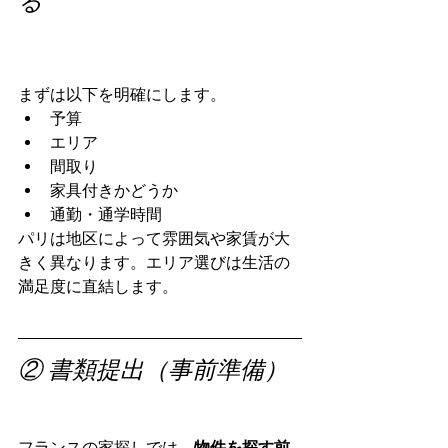
る
フランスで家を借りる
方法｜日本人個人契約向
け賃貸ガイド
まずは以下を明確にします。
予算
エリア
間取り
家具付きかどうか
通勤・通学時間
パリは地区によって雰囲気や家賃が大
きく異なります。エリア選びは生活の
満足度に直結します。
② 書類提出（事前準備）
フランスで家を借りる方法｜日本人個
人契約向け賃貸ガイド
フランスの家探しでは、
物件を探す前