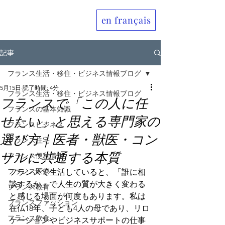
en français
Allo France jp
記事
フランス生活・移住・ビジネス情報ブログ
5月15日
読了時間: 4分
フランス生活・移住・ビジネス情報ブログ
フランスで「この人に任
フランスの基本知識
せたい」と思える専門家の
フランスビジネス
選び方｜医者・獣医・コン
フランス住宅
サルに共通する本質
フランス便利情報
フランス医療
フランスで生活していると、「誰に相
談するか」で人生の質が大きく変わる
フランス教育
と感じる場面が何度もあります。私は
フランスファッション
在仏18年、子ども4人の母であり、リロ
フランス飲食
ケーションやビジネスサポートの仕事