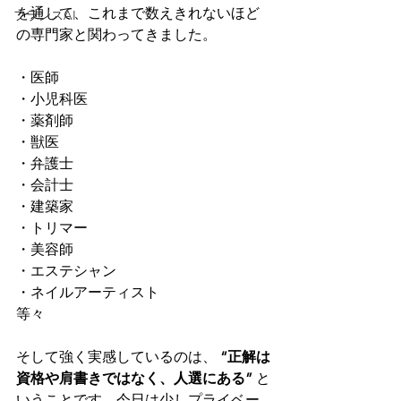
を通して、これまで数えきれないほど
フランスAI
の専門家と関わってきました。
・医師
・小児科医
・薬剤師
・獣医
・弁護士
・会計士
・建築家
・トリマー
・美容師
・エステシャン
・ネイルアーティスト
等々
そして強く実感しているのは、 
“正解は
資格や肩書きではなく、人選にある”
 と
いうことです。今日は少しプライベー