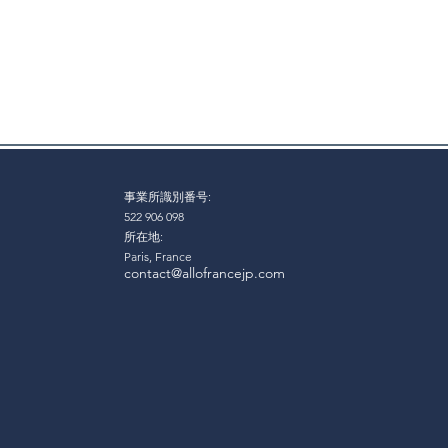
©2026 by Allofrancejp
事業所識別番号:
522 906 098
所在地:
Paris, France
contact@allofrancejp.com