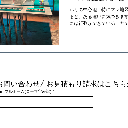
パリの中心地、特にマレ地
ると、ある違いに気づきます。 Lou
には行列ができている一方で、
例えば Balenciaga や Sai
い場面も見られます。なぜ
こまで差が出るのでしょう
く“体験”の質にあります。
ら「記憶」へ これまでのラ
ンド力・希少性が中心でした
客が求めているのは「忘れら
買ったかではなく どんな気
ct お問い合わせ/ お見積もり請求はこち
ています。 なぜKering
rénom フルネーム(ローマ字表記)
*
Balenciaga や Gucc
ド」に強く依存してきました
や「本質」への回帰が起きて
は、店舗体験です。 接客の
チームとしての一体感の欠如.