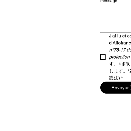
message
J'ai lu et 
d'Allofranc
n°78-17 du 
protection
す。お問
します。*2
護法)
*
Envoye