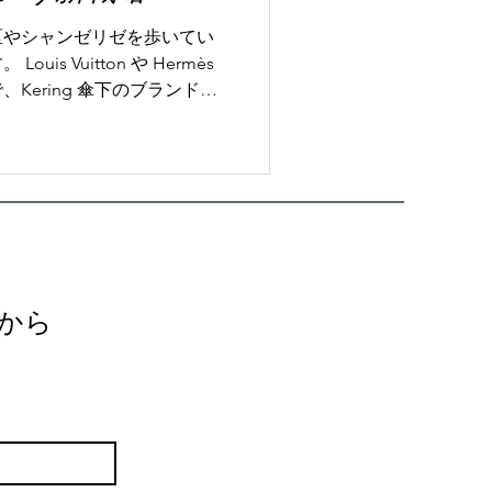
区やシャンゼリゼを歩いてい
is Vuitton や Hermès
Kering 傘下のブランド、
nt Laurent では、店舗に人が少な
同じ「ラグジュアリー」でこ
か？その答えは、商品ではな
 ラグジュアリーは「モノ」か
グジュアリーは、品質・ブラ
。 しかし今は違います。 顧
れない体験」 つまり、 何を
持ちになったか が重要になっ
らから
系ブランドは苦戦しているのか
i は、ここ数年「話題性」や「トレン
。 しかし現在は、 「意味」
います。 さらに大きな問題
ばらつき スタッフ同士の競争
..