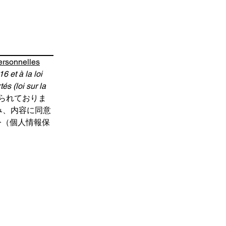
ersonnelles
et à la loi 
s (loi sur la 
られておりま
み、内容に同意
7法令（個人情報保