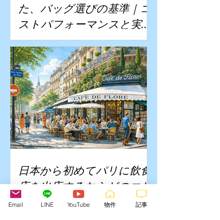
た、バッグ選びの基準｜コ
ストパフォーマンスと実用
性の考え方
日本から初めてパリに飲食
店を出店するならどのエリ
ア？1号店で失敗しない立地
Email
LINE
YouTube
物件
記事
戦略