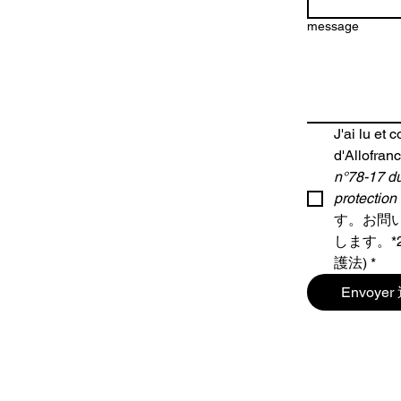
message
J'ai lu et 
d'Allofranc
n°78-17 du 
protection
す。お問
します。*2
護法)
*
Envoye