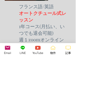
フランス語/英語
オートクチュール式レ
ッスン
1年コース
(月払い、い
つでも退会可能)
週１zoomオンライン
レッスン(1時間10分)復
習&宿題資料PDFスペ
Email
LINE
YouTube
物件
記事
シャルサポート付き
月々
1600ユーロ
1年コースに申し込む