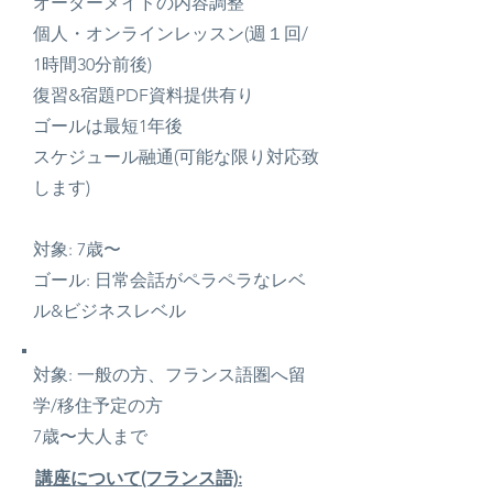
オーダーメイドの内容調整
個人・オンラインレッスン(週１回/
1時間30分前後)
復習&宿題PDF資料提供有り
ゴールは最短1年後
スケジュール融通(可能な限り対応致
します)
対象: 7歳〜
ゴール: 日常会話がペラペラなレベ
ル&ビジネスレベル​
対象: 一般の方、フランス語圏へ留
学/移住予定の方
7歳〜大人まで​
講座について(フランス語):