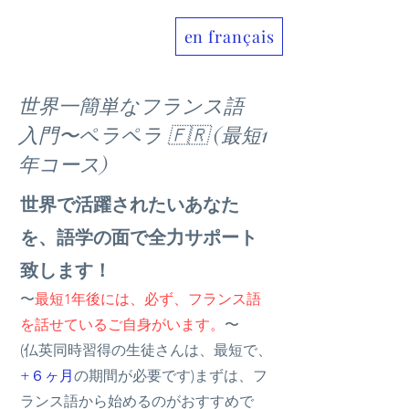
en français
Allo France jp
世界一簡単なフランス語
入門〜ペラペラ 🇫🇷 (最短1
年コース)
世界で活躍されたいあなた
を、語学の面で全力サポート
致します！
〜
最短1年後には、必ず、フランス語
を話せているご自身がいます。
〜
(仏英同時習得の生徒さんは、最短で、
+６ヶ月
の期間が必要です)まずは、フ
ランス語から始めるのがおすすめで