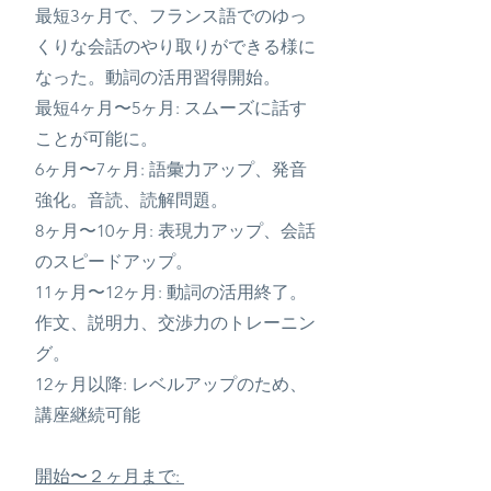
最短3ヶ月で、フランス語でのゆっ
くりな会話のやり取りができる様に
なった。動詞の活用習得開始。
最短
4ヶ月〜5ヶ月: スムーズに話す
ことが可能に。
6ヶ月〜7ヶ月: 語彙力アップ、発音
強化。音読、読解問題。
8ヶ月
〜
10ヶ月: 表現力アップ、会話
のスピードアップ。
11ヶ月
〜
12ヶ月: 動詞の活用終了。
作文、説明力、交渉力のトレーニン
グ。
12ヶ月以降: レベルアップのため、
講座継続可能
開始〜２ヶ月まで: