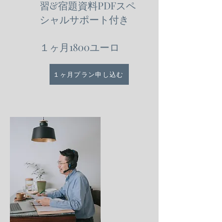
習&宿題資料PDFスペ
シャルサポート付き
１ヶ月1800ユーロ
１ヶ月プラン申し込む