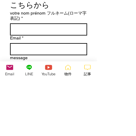
こちらから
votre nom prénom フルネーム(ローマ字
表記)
*
Email
*
message
Email
LINE
YouTube
物件
記事
J'ai lu et compris les termes et 
les conditions de 
la politique 
de données personnelles
d'Allofrancejp. 
Conformément 
au Règlement (UE) 2016/679 
du 27 avril 2016 et à la loi 