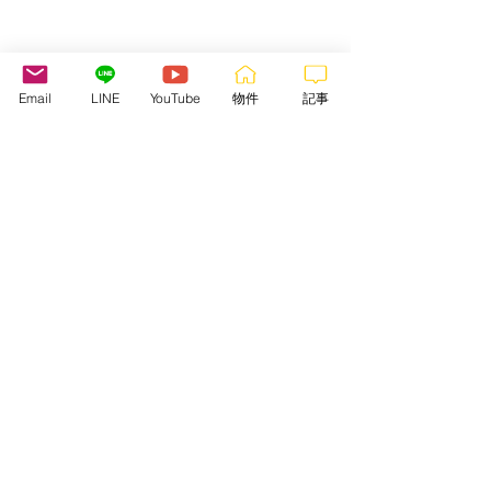
Email
LINE
YouTube
物件
記事
J'ai lu et compris les termes et 
les conditions de 
la politique 
de données personnelles
d'Allofrancejp. 
Conformément 
au Règlement (UE) 2016/679 
du 27 avril 2016 et à la loi 
n°78-17 du 6 janvier 1978 
relative à l’informatique, aux 
fichiers et aux libertés (loi sur 
la protection des données 
personnelles)./ 
お客様情報は守
秘義務にて固く守られており
ます。お問い合わせの送信前
に、
個人データの取扱いにつ
いての説明
を読み、内容に同