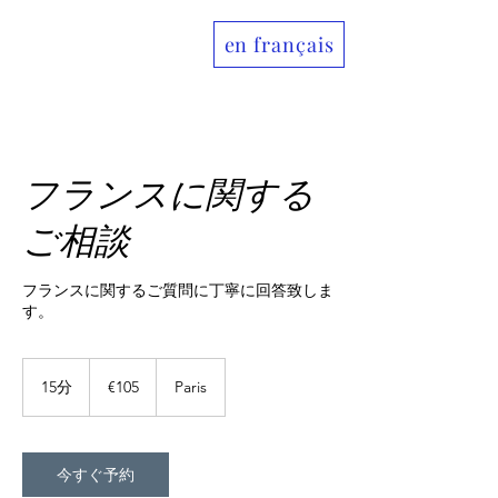
en français
Allo France jp
フランスに関する
ご相談
フランスに関するご質問に丁寧に回答致しま
す。
105
ユ
15分
1
€105
Paris
ー
5
ロ
分
今すぐ予約