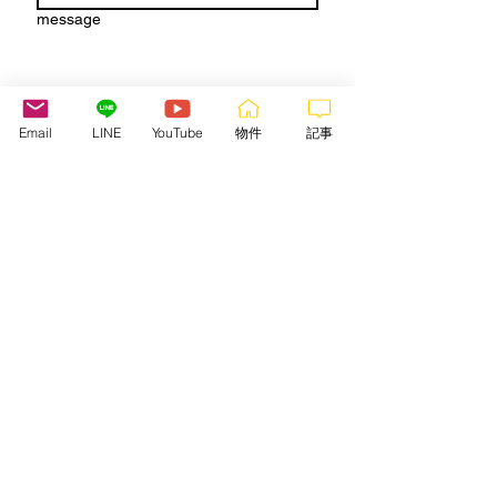
message
Email
LINE
YouTube
物件
記事
J'ai lu et compris les termes et 
les conditions de 
la politique 
de données personnelles
d'Allofrancejp. 
Conformément 
au Règlement (UE) 2016/679 
du 27 avril 2016 et à la loi 
n°78-17 du 6 janvier 1978 
relative à l’informatique, aux 
fichiers et aux libertés (loi sur 
la protection des données 
personnelles)./ 
お客様情報は守
秘義務にて固く守られており
ます。お問い合わせの送信前