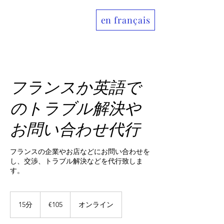
en français
Allo France jp
フランスか英語で
のトラブル解決や
お問い合わせ代行
フランスの企業やお店などにお問い合わせを
し、交渉、トラブル解決などを代行致しま
す。
105
ユ
15分
1
€105
オンライン
ー
5
ロ
分