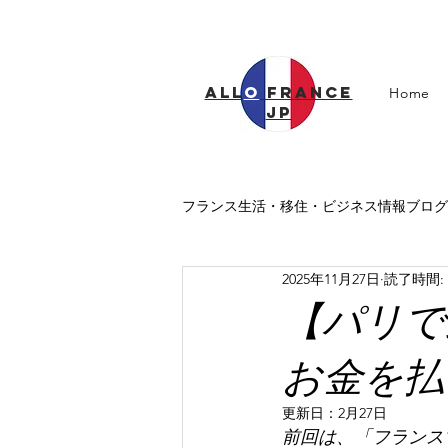
all
o
france
Home
jp
フランス生活・移住・ビジネス情報ブログ
2025年11月27日
読了時間: 
フランス医療
フランス教育
【パリで
お金を払
更新日：
2月27日
前回は、「フランス