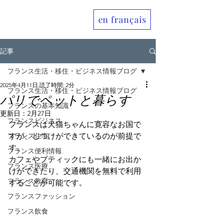
en français
Allo France jp
記事
フランス生活・移住・ビジネス情報ブログ
2025年4月11日
読了時間: 2分
フランス生活・移住・ビジネス情報ブログ
パリでペットと暮らす
フランスの基本知識
更新日：
2月27日
フランスビジネス
フランスは犬猫ちゃんに寛容なお国で
フランス住宅
すが、しつけができているのが前提で
す。
フランス便利情報
カフェやブティックにも一緒にお出か
フランス医療
けができたり、交通機関を無料で利用
フランス教育
することが可能です。
フランスファッション
フランス飲食